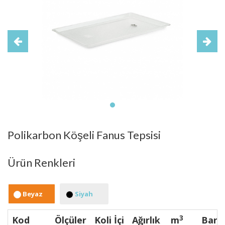
Polikarbon Köşeli Fanus Tepsisi
Ürün Renkleri
Beyaz
Siyah
3
Kod
Ölçüler
Koli İçi
Ağırlık
m
Bark