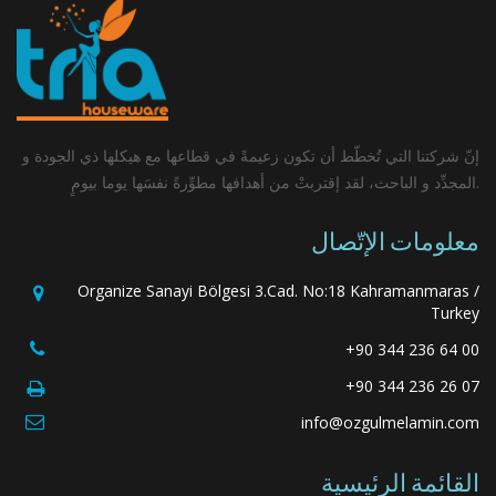
إنّ شركتنا التي تُخطّط أن تكون زعيمةً في قطاعها مع هيكلها ذي الجودة و
المجدِّد و الباحث، لقد إقتربتْ من أهدافها مطوِّرةً نفسَها يوما بيومٍ.
معلومات الإتّصال
Organize Sanayi Bölgesi 3.Cad. No:18 Kahramanmaras /
Turkey
+90 344 236 64 00
+90 344 236 26 07
info@ozgulmelamin.com
القائمة الرئيسية