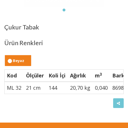
Çukur Tabak
Ürün Renkleri
Beyaz
3
Kod
Ölçüler
Koli İçi
Ağırlık
m
Barko
ML 32
21 cm
144
20,70 kg
0,040
86988