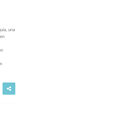
uía, una
nen
on
on