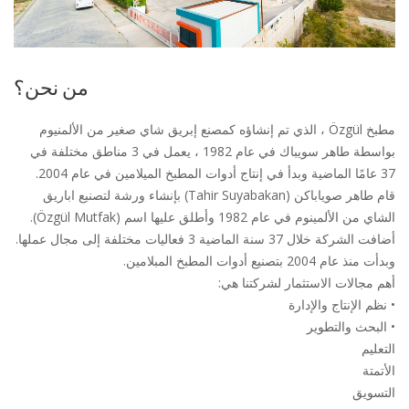
من نحن؟
مطبخ Özgül ، الذي تم إنشاؤه كمصنع إبريق شاي صغير من الألمنيوم
بواسطة طاهر سويباك في عام 1982 ، يعمل في 3 مناطق مختلفة في
37 عامًا الماضية وبدأ في إنتاج أدوات المطبخ الميلامين في عام 2004.
قام طاهر صوياباكن (Tahir Suyabakan) بإنشاء ورشة لتصنيع اباريق
الشاي من الألمينوم في عام 1982 وأطلق عليها اسم (Özgül Mutfak).
أضافت الشركة خلال 37 سنة الماضية 3 فعاليات مختلفة إلى مجال عملها.
وبدأت منذ عام 2004 بتصنيع أدوات المطبخ المبلامين.
أهم مجالات الاستثمار لشركتنا هي:
• نظم الإنتاج والإدارة
• البحث والتطوير
التعليم
الأتمتة
التسويق