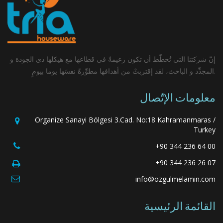
إنّ شركتنا التي تُخطّط أن تكون زعيمةً في قطاعها مع هيكلها ذي الجودة و
المجدِّد و الباحث، لقد إقتربتْ من أهدافها مطوِّرةً نفسَها يوما بيومٍ.
معلومات الإتّصال
Organize Sanayi Bölgesi 3.Cad. No:18 Kahramanmaras /
Turkey
+90 344 236 64 00
+90 344 236 26 07
info@ozgulmelamin.com
القائمة الرئيسية